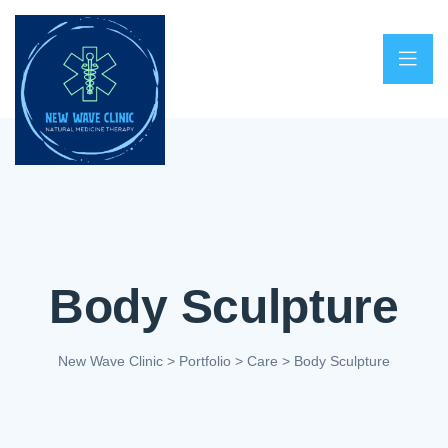
Body Sculpture
New Wave Clinic
>
Portfolio
>
Care
>
Body Sculpture